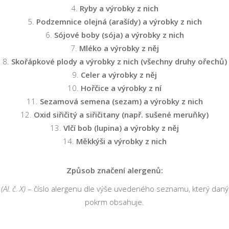
Ryby a výrobky z nich
Podzemnice olejná (arašídy) a výrobky z nich
Sójové boby (sója) a výrobky z nich
Mléko a výrobky z něj
Skořápkové plody a výrobky z nich (všechny druhy ořechů)
Celer a výrobky z něj
Hořčice a výrobky z ní
Sezamová semena (sezam) a výrobky z nich
Oxid siřičitý a siřičitany (např. sušené meruňky)
Vlčí bob (lupina) a výrobky z něj
Měkkýši a výrobky z nich
Způsob značení alergenů:
(Al. č. X)
– číslo alergenu dle výše uvedeného seznamu, který daný
pokrm obsahuje.